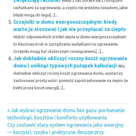
zwiększają rachunki
Wielu z nas boryka się z rosnącymi
rachunkami za ogrzewanie, a często nie jesteśmy świadomi, jakie
błędy mogą do tego[...]...
Grzejniki w domu energooszczędnym: kiedy
warto je stosować i jak nie przepłacać za ciepło
Wybór odpowiednich źródeł ciepła w domu energooszczędnym
to kluczowy krok w zarządzaniu wydatkami na ogrzewanie.
Grzejniki mogą być skutecznym rozwiązaniem,[...]...
Jak dokładnie obliczyć roczny koszt ogrzewania
domu i uniknąć typowych pułapek kalkulacji
Aby
dokładnie obliczyć roczny koszt ogrzewania domu, wystarczy
zastosować prosty wzór: pomnóż zapotrzebowanie na ciepło (w
kWh) przez koszt energii[...]...
Previous
Nawigacja
Jak wybrać ogrzewanie domu bez gazu: porównanie
Post:
technologii, kosztów i komfortu użytkowania
wpisu
Next
Czy zostawić stary system ogrzewania jako awaryjny
Post:
— korzyści, ryzyka i praktyczne decyzje przy