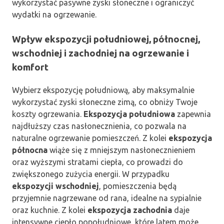
wykorzystać pasywne zyski słoneczne i ograniczyć
wydatki na ogrzewanie.
Wpływ ekspozycji południowej, północnej,
wschodniej i zachodniej na ogrzewanie i
komfort
Wybierz ekspozycję południową, aby maksymalnie
wykorzystać zyski słoneczne zimą, co obniży Twoje
koszty ogrzewania.
Ekspozycja południowa
zapewnia
najdłuższy czas nasłonecznienia, co pozwala na
naturalne ogrzewanie pomieszczeń. Z kolei
ekspozycja
północna
wiąże się z mniejszym nasłonecznieniem
oraz wyższymi stratami ciepła, co prowadzi do
zwiększonego zużycia energii. W przypadku
ekspozycji wschodniej
, pomieszczenia będą
przyjemnie nagrzewane od rana, idealne na sypialnie
oraz kuchnie. Z kolei
ekspozycja zachodnia
daje
intensywne ciepło popołudniowe, które latem może