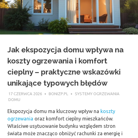
Jak ekspozycja domu wpływa na
koszty ogrzewania i komfort
cieplny – praktyczne wskazówki
unikające typowych błędów
17 CZERWCA 2026
BONIZP.PL
SYSTEMY OGRZEWANIA
DOMU
Ekspozycja domu ma kluczowy wpływ na
koszty
ogrzewania
oraz komfort cieplny mieszkańców.
Właściwe usytuowanie budynku względem stron
świata może znacząco obniżyć rachunki za energię i