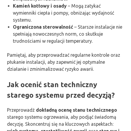
Kamień kotłowy i osady
– Mogą zatykać
wymienniki ciepła i pompy, obniżając wydajność
systemu.
Ograniczona sterowalność
– Starsze instalacje nie
spełniają nowoczesnych norm, co skutkuje
trudnościami w regulacji temperatury.
Pamiętaj, aby przeprowadzać regularne kontrole oraz
płukanie instalacji, aby zapewnić jej optymalne
działanie i zminimalizować ryzyko awarii.
Jak ocenić stan techniczny
starego systemu przed decyzją?
Przeprowadź
dokładną ocenę stanu technicznego
starego systemu ogrzewania, aby podjąć świadomą
decyzję. Skoncentruj się na kluczowych aspektach:
wiek systemu
,
częstotliwość awarii
oraz
stan rur i