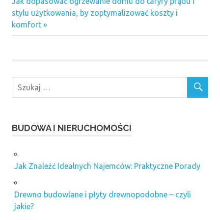
Next
Jak dopasować ogrzewanie domu do taryfy prądu i
Post:
stylu użytkowania, by zoptymalizować koszty i
komfort
BUDOWA I NIERUCHOMOŚCI
Jak Znaleźć Idealnych Najemców: Praktyczne Porady
Drewno budowlane i płyty drewnopodobne – czyli
jakie?