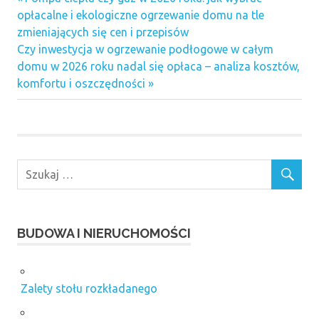
Nawigacja
Post:
opłacalne i ekologiczne ogrzewanie domu na tle
wpisu
zmieniających się cen i przepisów
Next
Czy inwestycja w ogrzewanie podłogowe w całym
Post:
domu w 2026 roku nadal się opłaca – analiza kosztów,
komfortu i oszczędności
BUDOWA I NIERUCHOMOŚCI
Zalety stołu rozkładanego