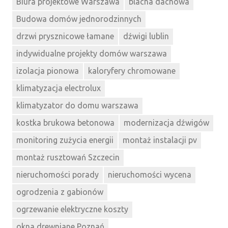
Biura projektowe Warszawa
blacha dachowa
Budowa domów jednorodzinnych
drzwi prysznicowe łamane
dźwigi lublin
indywidualne projekty domów warszawa
izolacja pionowa
kaloryfery chromowane
klimatyzacja electrolux
klimatyzator do domu warszawa
kostka brukowa betonowa
modernizacja dźwigów
monitoring zużycia energii
montaż instalacji pv
montaż rusztowań Szczecin
nieruchomości porady
nieruchomości wycena
ogrodzenia z gabionów
ogrzewanie elektryczne koszty
okna drewniane Poznań