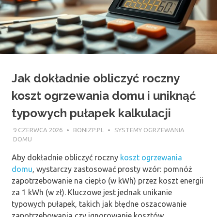
Jak dokładnie obliczyć roczny
koszt ogrzewania domu i uniknąć
typowych pułapek kalkulacji
9 CZERWCA 2026
BONIZP.PL
SYSTEMY OGRZEWANIA
DOMU
Aby dokładnie obliczyć roczny
koszt ogrzewania
domu
, wystarczy zastosować prosty wzór: pomnóż
zapotrzebowanie na ciepło (w kWh) przez koszt energii
za 1 kWh (w zł). Kluczowe jest jednak unikanie
typowych pułapek, takich jak błędne oszacowanie
zapotrzebowania czy ignorowanie kosztów