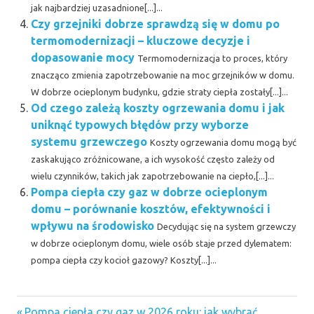
jak najbardziej uzasadnione[...]...
Czy grzejniki dobrze sprawdzą się w domu po
termomodernizacji – kluczowe decyzje i
dopasowanie mocy
Termomodernizacja to proces, który
znacząco zmienia zapotrzebowanie na moc grzejników w domu.
W dobrze ocieplonym budynku, gdzie straty ciepła zostały[...]...
Od czego zależą koszty ogrzewania domu i jak
uniknąć typowych błędów przy wyborze
systemu grzewczego
Koszty ogrzewania domu mogą być
zaskakująco zróżnicowane, a ich wysokość często zależy od
wielu czynników, takich jak zapotrzebowanie na ciepło,[...]...
Pompa ciepła czy gaz w dobrze ocieplonym
domu – porównanie kosztów, efektywności i
wpływu na środowisko
Decydując się na system grzewczy
w dobrze ocieplonym domu, wiele osób staje przed dylematem:
pompa ciepła czy kocioł gazowy? Koszty[...]...
Previous
Pompa ciepła czy gaz w 2026 roku: jak wybrać