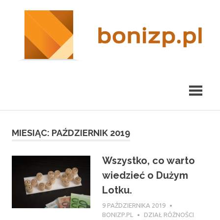
Przeskocz
nieruchomości
R
do
Kraków
treści
m
MIESIĄC:
PAŹDZIERNIK 2019
Wszystko, co warto
wiedzieć o Dużym
Lotku.
9 PAŹDZIERNIKA 2019
BONIZP.PL
DZIAŁ RÓŻNOŚCI