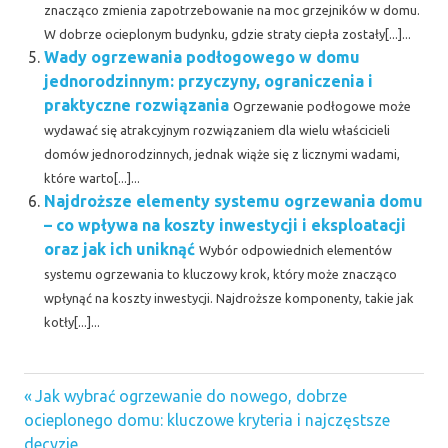
znacząco zmienia zapotrzebowanie na moc grzejników w domu.
W dobrze ocieplonym budynku, gdzie straty ciepła zostały[...]...
Wady ogrzewania podłogowego w domu
jednorodzinnym: przyczyny, ograniczenia i
praktyczne rozwiązania
Ogrzewanie podłogowe może
wydawać się atrakcyjnym rozwiązaniem dla wielu właścicieli
domów jednorodzinnych, jednak wiąże się z licznymi wadami,
które warto[...]...
Najdroższe elementy systemu ogrzewania domu
– co wpływa na koszty inwestycji i eksploatacji
oraz jak ich uniknąć
Wybór odpowiednich elementów
systemu ogrzewania to kluczowy krok, który może znacząco
wpłynąć na koszty inwestycji. Najdroższe komponenty, takie jak
kotły[...]...
Previous
Nawigacja
Jak wybrać ogrzewanie do nowego, dobrze
Post:
ocieplonego domu: kluczowe kryteria i najczęstsze
wpisu
decyzje