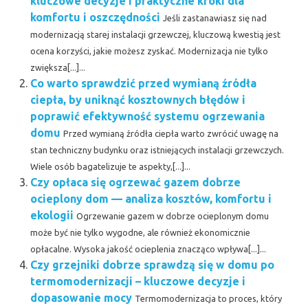
kluczowe decyzje i praktyczne kroki dla
komfortu i oszczędności
Jeśli zastanawiasz się nad
modernizacją starej instalacji grzewczej, kluczową kwestią jest
ocena korzyści, jakie możesz zyskać. Modernizacja nie tylko
zwiększa[...]...
Co warto sprawdzić przed wymianą źródła
ciepła, by uniknąć kosztownych błędów i
poprawić efektywność systemu ogrzewania
domu
Przed wymianą źródła ciepła warto zwrócić uwagę na
stan techniczny budynku oraz istniejących instalacji grzewczych.
Wiele osób bagatelizuje te aspekty,[...]...
Czy opłaca się ogrzewać gazem dobrze
ocieplony dom — analiza kosztów, komfortu i
ekologii
Ogrzewanie gazem w dobrze ocieplonym domu
może być nie tylko wygodne, ale również ekonomicznie
opłacalne. Wysoka jakość ocieplenia znacząco wpływa[...]...
Czy grzejniki dobrze sprawdzą się w domu po
termomodernizacji – kluczowe decyzje i
dopasowanie mocy
Termomodernizacja to proces, który