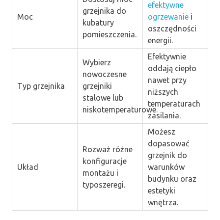
efektywne
grzejnika do
Moc
ogrzewanie
i
kubatury
oszczędności
pomieszczenia.
energii.
Efektywnie
Wybierz
oddają ciepło
nowoczesne
nawet przy
Typ grzejnika
grzejniki
niższych
stalowe lub
temperaturach
niskotemperaturowe.
zasilania.
Możesz
dopasować
Rozważ różne
grzejnik do
konfiguracje
Układ
warunków
montażu i
budynku oraz
typoszeregi.
estetyki
wnętrza.