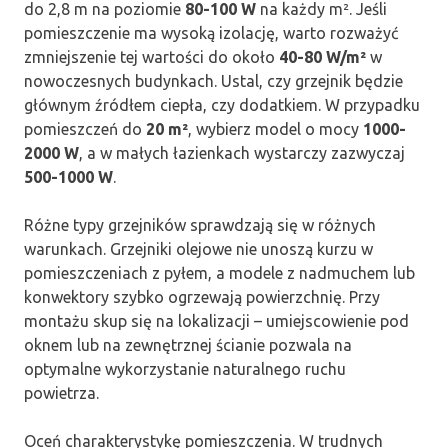
do 2,8 m na poziomie
80-100 W
na każdy m². Jeśli
pomieszczenie ma wysoką izolację, warto rozważyć
zmniejszenie tej wartości do około
40-80 W/m²
w
nowoczesnych budynkach. Ustal, czy grzejnik będzie
głównym źródłem ciepła, czy dodatkiem. W przypadku
pomieszczeń do
20 m²
, wybierz model o mocy
1000-
2000 W
, a w małych łazienkach wystarczy zazwyczaj
500-1000 W
.
Różne typy grzejników sprawdzają się w różnych
warunkach. Grzejniki olejowe nie unoszą kurzu w
pomieszczeniach z pyłem, a modele z nadmuchem lub
konwektory szybko ogrzewają powierzchnię. Przy
montażu skup się na lokalizacji – umiejscowienie pod
oknem lub na zewnętrznej ścianie pozwala na
optymalne wykorzystanie naturalnego ruchu
powietrza.
Oceń charakterystykę pomieszczenia. W trudnych