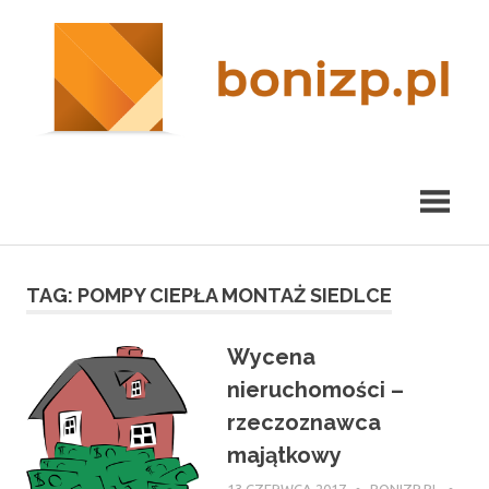
Przeskocz
nieruchomości
R
do
Kraków
treści
m
TAG:
POMPY CIEPŁA MONTAŻ SIEDLCE
Wycena
nieruchomości –
rzeczoznawca
majątkowy
13 CZERWCA 2017
BONIZP.PL