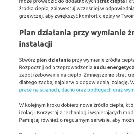
może prowadzić do dodatkowych
strat ciepła
i k
źródła ciepła, zainwestuj wcześniej w odpowiednią
grzewczej, aby zwiększyć komfort cieplny w Two
Plan działania przy wymianie ź
instalacji
Stwórz
plan działania
przy wymianie źródła ciepł
Rozpocznij od przeprowadzenia
audu energetyc
zapotrzebowanie na ciepło. Zmniejszenie strat cie
dlatego zadbaj najpierw o odpowiednią izolację. 
prace na ścianach, dachu oraz podłogach oraz wym
W kolejnym kroku dobierz nowe źródło ciepła, k
izolacji. Korzystaj z technologii wspierających m
Pamiętaj również o regularnym serwisie, aby moż