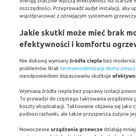
oferują znacznie wyższą efektywność niż starsze 
oszczędności. Przeprowadź audyt instalacji, aby 
współpracować z istniejącym systemem grzewcz
Jakie skutki może mieć brak mod
efektywności i komfortu ogrze
Nie dokonuj wymiany
źródła ciepła
bez modernizac
problemów. Brak
termomodernizacji domu zmusza
nieodpowiednim dopasowaniu skutkuje
efektywn
Wymiana źródła ciepła bez poprawy izolacji powod
To prowadzi do częstego taktowania urządzenia gr
koszty eksploatacji. Taktowanie objawia się jako c
podnosi rachunki, ale także przyspiesza zużycie j
Nowoczesne
urządzenia grzewcze
działają mnie