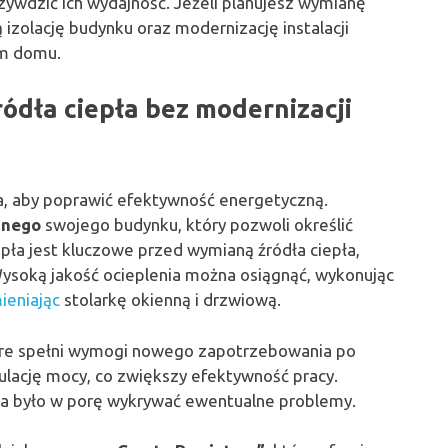
rzywdzić ich wydajność. Jeżeli planujesz wymianę
 izolację budynku oraz modernizację instalacji
im domu.
ródła ciepła bez modernizacji
a, aby poprawić efektywność energetyczną.
znego
swojego budynku, który pozwoli określić
pła jest kluczowe przed wymianą źródła ciepła,
Wysoką jakość ocieplenia można osiągnąć, wykonując
ieniając
stolarkę okienną i drzwiową.
tóre spełni wymogi nowego zapotrzebowania po
odulację mocy, co zwiększy efektywność pracy.
na było w porę wykrywać ewentualne problemy.