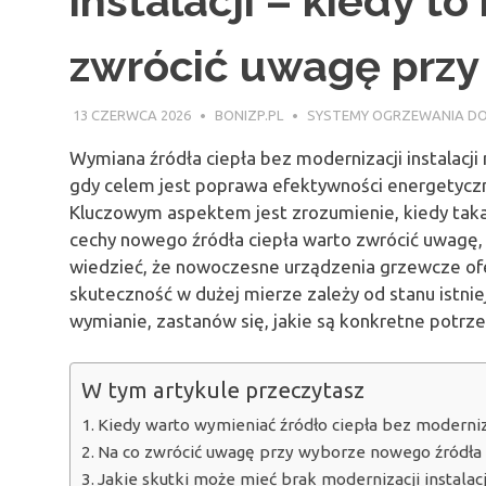
instalacji – kiedy to
zwrócić uwagę przy 
13 CZERWCA 2026
BONIZP.PL
SYSTEMY OGRZEWANIA D
Wymiana źródła ciepła bez modernizacji instalacj
gdy celem jest poprawa efektywności energetyczn
Kluczowym aspektem jest zrozumienie, kiedy taka d
cechy nowego źródła ciepła warto zwrócić uwagę,
wiedzieć, że nowoczesne urządzenia grzewcze ofe
skuteczność w dużej mierze zależy od stanu istniej
wymianie, zastanów się, jakie są konkretne potr
W tym artykule przeczytasz
Kiedy warto wymieniać źródło ciepła bez modernizac
Na co zwrócić uwagę przy wyborze nowego źródła cie
Jakie skutki może mieć brak modernizacji instalac