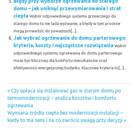
Błędy przy wyborze ogrzewania do starego
domu – jak uniknąć przewymiarowania i strat
ciepła
Wybór odpowiedniego systemu grzewczego do
starego domu to nie lada wyzwanie, a błędy w tym procesie
mogą prowadzić do poważnych[...]...
Jak wybrać ogrzewanie do domu parterowego:
kryteria, koszty i najczęstsze rozwiązania
Wybór
odpowiedniego systemu ogrzewania do domu parterowego
może być kluczowy dla komfortu mieszkańców oraz
efektywności energetycznej budynku. Kluczowe kryteria to[...]...
Previous
Nawigacja
Czy opłaca się instalować gaz w starym domu po
Post:
termomodernizacji – analiza kosztów i komfortu
wpisu
ogrzewania
Next
Wymiana źródła ciepła bez modernizacji instalacji –
Post:
kiedy to ma sens i na co zwrócić uwagę przy decyzji