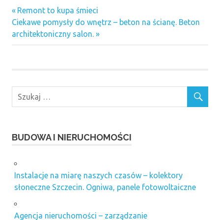
Budowa domów
Previous
Nawigacja
Remont to kupa śmieci
jednorodzinnych
Next
Post:
Ciekawe pomysły do wnętrz – beton na ścianę. Beton
wpisu
dźwigi
Post:
architektoniczny salon.
lublin
indywidualne
projekty
domów
warszawa
izolacja
pionowa
kaloryfery
BUDOWA I NIERUCHOMOŚCI
chromowane
klimatyzator
do domu
warszawa
Instalacje na miarę naszych czasów – kolektory
słoneczne Szczecin. Ogniwa, panele fotowoltaiczne
kostka
brukowa
betonowa
Agencja nieruchomości – zarządzanie