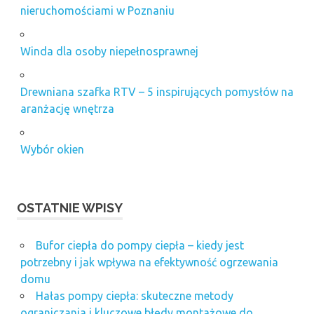
modernizacja
nieruchomościami w Poznaniu
dźwigów
ogrzewanie
Winda dla osoby niepełnosprawnej
elektryczne
koszty
okna
Drewniana szafka RTV – 5 inspirujących pomysłów na
drewniane
aranżację wnętrza
Poznań
system
Wybór okien
zarządzania
placem
budowy
Tani
OSTATNIE WPISY
gaz
dla
Bufor ciepła do pompy ciepła – kiedy jest
firmy
potrzebny i jak wpływa na efektywność ogrzewania
zakład
domu
kamieniarski
Hałas pompy ciepła: skuteczne metody
Wrocław
ograniczania i kluczowe błędy montażowe do