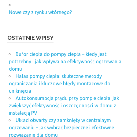
Tani
gaz
Nowe czy z rynku wtórnego?
dla
firmy
Warszawa
OSTATNIE WPISY
firma
sprzątająca
wynajem
Bufor ciepła do pompy ciepła – kiedy jest
maszyn
potrzebny i jak wpływa na efektywność ogrzewania
ogrodniczych
domu
zakład
Hałas pompy ciepła: skuteczne metody
kamieniarski
ograniczania i kluczowe błędy montażowe do
Wrocław
uniknięcia
zarządzanie
Autokonsumpcja prądu przy pompie ciepła: jak
nieruchomościami
zwiększyć efektywność i oszczędności w domu z
poznań
instalacją PV
Układ otwarty czy zamknięty w centralnym
ogrzewaniu – jak wybrać bezpieczne i efektywne
rozwiązanie dla domu