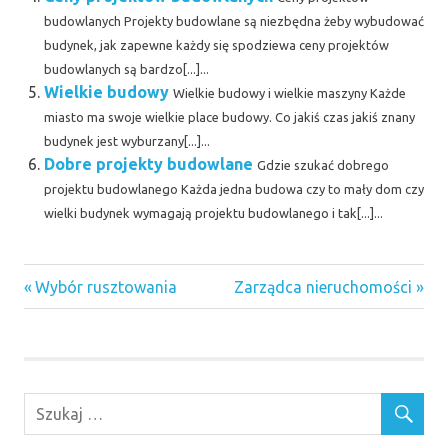
budowlanych Projekty budowlane są niezbędna żeby wybudować
budynek, jak zapewne każdy się spodziewa ceny projektów
budowlanych są bardzo[...]...
Wielkie budowy
Wielkie budowy i wielkie maszyny Każde
miasto ma swoje wielkie place budowy. Co jakiś czas jakiś znany
budynek jest wyburzany[...]...
Dobre projekty budowlane
Gdzie szukać dobrego
projektu budowlanego Każda jedna budowa czy to mały dom czy
wielki budynek wymagają projektu budowlanego i tak[...]...
Biura
Previous
Next
Nawigacja
Wybór rusztowania
Zarządca nieruchomości
projektowe
Post:
Post:
Warszawa
wpisu
drzwi
prysznicowe
łamane
dźwigi
lublin