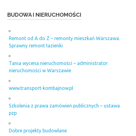
modernizacja
dźwigów
BUDOWA I NIERUCHOMOŚCI
ogrzewanie
elektryczne
koszty
Remont od A do Z – remonty mieszkań Warszawa.
okna
Sprawny remont łazienki
drewniane
Poznań
Tania wycena nieruchomości – administrator
posadzki z
nieruchomości w Warszawie
żywicy
epoksydowej
www.transport-kombajnow.pl
serwis
bram
warszawa
Szkolenia z prawa zamówień publicznych – ustawa
system
pzp
zarządzania
placem
budowy
Dobre projekty budowlane