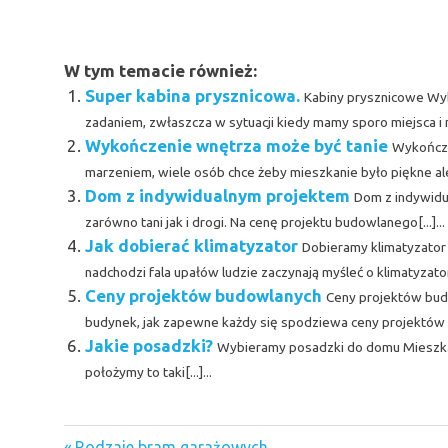
W tym temacie również:
Super kabina prysznicowa.
Kabiny prysznicowe Wyb
zadaniem, zwłaszcza w sytuacji kiedy mamy sporo miejsca i m
Wykończenie wnętrza może być tanie
Wykończe
marzeniem, wiele osób chce żeby mieszkanie było piękne ale 
Dom z indywidualnym projektem
Dom z indywidu
zarówno tani jak i drogi. Na cenę projektu budowlanego[...]...
Jak dobierać klimatyzator
Dobieramy klimatyzator
nadchodzi fala upałów ludzie zaczynają myśleć o klimatyzatora
Ceny projektów budowlanych
Ceny projektów bud
budynek, jak zapewne każdy się spodziewa ceny projektów b
Jakie posadzki?
Wybieramy posadzki do domu Mieszkani
położymy to taki[...]...
Budowa domów
Previous
Rodzaje bram garażowych