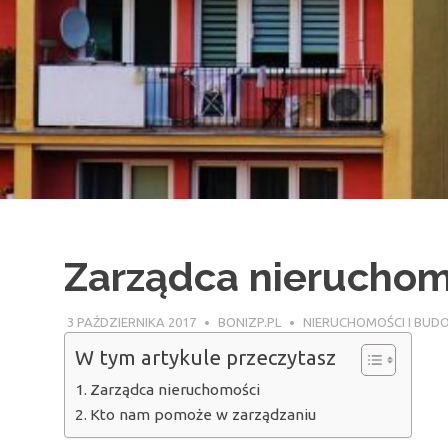
Zarządca nieruchom
3 PAŹDZIERNIKA 2017
BONIZP.PL
NIERUCHOMOŚCI I BU
W tym artykule przeczytasz
Zarządca nieruchomości
Kto nam pomoże w zarządzaniu