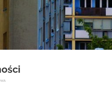
ości
DOWA