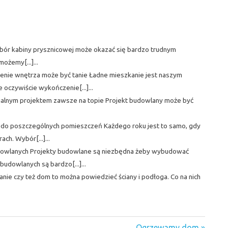
ór kabiny prysznicowej może okazać się bardzo trudnym
ożemy[...]...
nie wnętrza może być tanie Ładne mieszkanie jest naszym
oczywiście wykończenie[...]...
alnym projektem zawsze na topie Projekt budowlany może być
 do poszczególnych pomieszczeń Każdego roku jest to samo, gdy
ch. Wybór[...]...
owlanych Projekty budowlane są niezbędna żeby wybudować
udowlanych są bardzo[...]...
e czy też dom to można powiedzieć ściany i podłoga. Co na nich
Next
Ogrzewamy dom