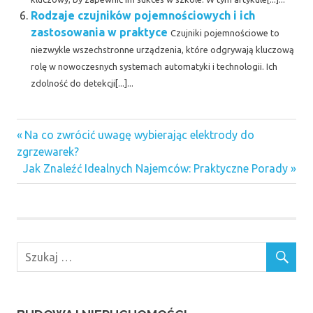
Rodzaje czujników pojemnościowych i ich
zastosowania w praktyce
Czujniki pojemnościowe to
niezwykle wszechstronne urządzenia, które odgrywają kluczową
rolę w nowoczesnych systemach automatyki i technologii. Ich
zdolność do detekcji[...]...
Previous
Nawigacja
Na co zwrócić uwagę wybierając elektrody do
Post:
zgrzewarek?
wpisu
Next
Jak Znaleźć Idealnych Najemców: Praktyczne Porady
Post: