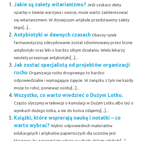
Jakie są zalety witarianizmu?
Jeśli szukasz diety
opartej o świeże warzywa i owoce, może warto zainteresować
się witarianizmem. W dzisiejszym artykule przedstawimy zalety
tego[...]...
Antybiotyki w dawnych czasach
Obecny rynek
farmaceutyczny zdecydowanie został zdominowany przez liczne
antybiotyki oraz leki o bardzo silnym działaniu. Wielu lekarzy
niestety przepisuje antybiotyki[...]...
Jak zostać specjalistą od projektów organizacji
ruchu
Organizacja ruchu drogowego to bardzo
odpowiedzialne i wymagające zajęcie. W związku z tym nie każdy
może to robić, ponieważ osoby[...]...
Wszystko, co warto wiedzieć o Dużym Lotku.
Często słyszymy w telewizji o kumulacji w Dużym Lotku albo też o
wynikach dużego lotka, a nie do końca zdajemy[...]...
Książki, które wspierają naukę i notatki – co
warto wybrać?
Wybór odpowiednich materiałów
edukacyjnych i artykułów papierniczych dla uczniów jest
kluczowy, by zapewnić im sukces w szkole. W tym artykule[...]...