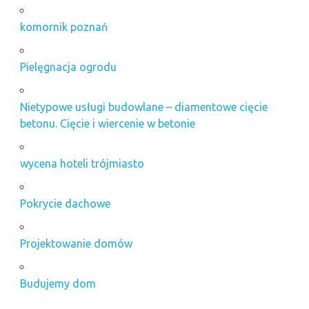
montaż
komornik poznań
instalacji
pv
nieruchomości
Pielęgnacja ogrodu
kraków
operat
Nietypowe usługi budowlane – diamentowe cięcie
szacunkowy
betonu. Cięcie i wiercenie w betonie
szkolenie
prawo
wycena hoteli trójmiasto
zamówień
publicznych
szkolenia
Pokrycie dachowe
projekty
budowlane
Poznań
Projektowanie domów
projekty
budynków
Budujemy dom
użyteczności
publicznej