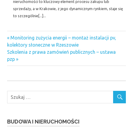
nieruchomości to kluczowy element procesu zakupu lub
sprzedaży, a w Krakowie, z jego dynamicznym rynkiem, staje się
to szczególnie[...]...
administrator
Previous
Nawigacja
Monitoring zużycia energii – montaż instalacji pv,
nieruchomości
Post:
kolektory słoneczne w Rzeszowie
warszawa
wpisu
Next
Szkolenia z prawa zamówień publicznych – ustawa
agencja
Post:
pzp
nieruchomości
poznań
gotowe
projekty
małych
domów w
warszawie
indywidualne
projekty
BUDOWA I NIERUCHOMOŚCI
domów
warszawa