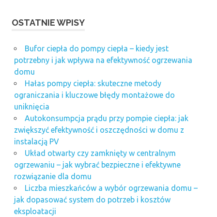
szkolenia z
OSTATNIE WPISY
zamówień
publicznych
wycena
Bufor ciepła do pompy ciepła – kiedy jest
nieruchomości
potrzebny i jak wpływa na efektywność ogrzewania
wrocław
domu
cennik
Hałas pompy ciepła: skuteczne metody
zarządzanie
ograniczania i kluczowe błędy montażowe do
nieruchomościami
uniknięcia
poznań
Autokonsumpcja prądu przy pompie ciepła: jak
zwiększyć efektywność i oszczędności w domu z
instalacją PV
Układ otwarty czy zamknięty w centralnym
ogrzewaniu – jak wybrać bezpieczne i efektywne
rozwiązanie dla domu
Liczba mieszkańców a wybór ogrzewania domu –
jak dopasować system do potrzeb i kosztów
eksploatacji