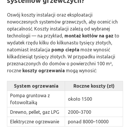
systemów grzewczych?
Oswój koszty instalacji oraz eksploatacji
nowoczesnych systemów grzewczych, aby ocenić ich
opłacalność. Koszty instalacji zależą od wybranej
technologii — na przykład,
montaż kotłów na gaz
to
wydatek rzędu kilku do kilkunastu tysięcy złotych,
natomiast instalacja
pomp ciepła
może wynosić
kilkadziesiąt tysięcy złotych. W przypadku instalacji
przeznaczonych do domów o powierzchni 100 m²,
roczne
koszty ogrzewania
mogą wynosić:
System ogrzewania
Roczne koszty (zł)
Pompa gruntowa z
około 1500
fotowoltaiką
Drewno, pellet, gaz LPG
2000–3700
Elektryczne ogrzewanie
ponad 8000–10000