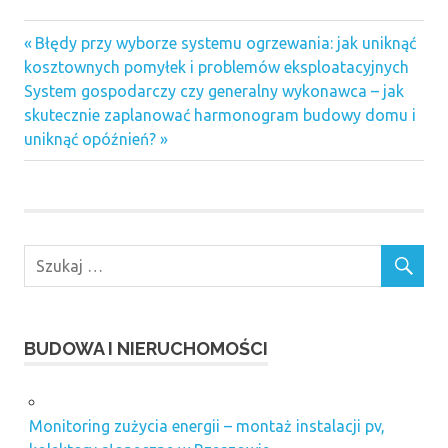
Previous
Nawigacja
Błędy przy wyborze systemu ogrzewania: jak uniknąć
Post:
kosztownych pomyłek i problemów eksploatacyjnych
wpisu
Next
System gospodarczy czy generalny wykonawca – jak
Post:
skutecznie zaplanować harmonogram budowy domu i
uniknąć opóźnień?
BUDOWA I NIERUCHOMOŚCI
Monitoring zużycia energii – montaż instalacji pv,