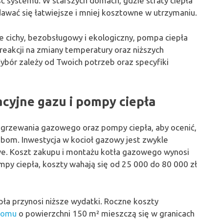
ć systemu. W starszych domach, gdzie straty ciepła
wać się łatwiejsze i mniej kosztowne w utrzymaniu.
e cichy, bezobsługowy i ekologiczny, pompa ciepła
 reakcji na zmiany temperatury oraz niższych
ybór zależy od Twoich potrzeb oraz specyfiki
acyjne gazu i pompy ciepła
grzewania gazowego oraz pompy ciepła, aby ocenić,
bom. Inwestycja w kocioł gazowy jest zwykle
we. Koszt zakupu i montażu kotła gazowego wynosi
mpy ciepła, koszty wahają się od 25 000 do 80 000 zł
pła przynosi niższe wydatki. Roczne koszty
domu
o powierzchni 150 m² mieszczą się w granicach