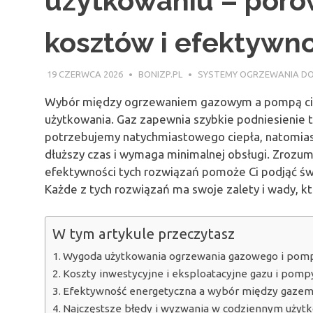
użytkowaniu – poró
kosztów i efektywno
19 CZERWCA 2026
BONIZP.PL
SYSTEMY OGRZEWANIA D
Wybór między ogrzewaniem gazowym a pompą cie
użytkowania. Gaz zapewnia szybkie podniesienie t
potrzebujemy natychmiastowego ciepła, natomiast
dłuższy czas i wymaga minimalnej obsługi. Zrozum
efektywności tych rozwiązań pomoże Ci podjąć ś
Każde z tych rozwiązań ma swoje zalety i wady, k
W tym artykule przeczytasz
Wygoda użytkowania ogrzewania gazowego i pompy
Koszty inwestycyjne i eksploatacyjne gazu i pompy
Efektywność energetyczna a wybór między gazem
Najczęstsze błędy i wyzwania w codziennym użytk