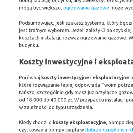
dobrą izolację budynku, aby zwiększyć efektywnoś
mogą być większe,
ogrzewanie gazowe
może wyda
Podsumowując, jeśli szukasz systemu, który będzi
jest trafnym wyborem. Jeżeli zależy Ci na szybkiej
kosztach instalacji, rozważ ogrzewanie gazowe. W
budynku.
Koszty inwestycyjne i eksploat
Porównaj
koszty inwestycyjne
i
eksploatacyjne
o
które rozwiązanie lepiej odpowiada Twoim potrze
tańsza, szczególnie gdy masz już przyłącze gazo
od 18 000 do 40 000 zł. W przypadku instalacji po
w zależności od typu urządzenia.
Kiedy chodzi o
koszty eksploatacyjne
, pompa cie
użytkowania pompy ciepła w
dobrze ocieplonym 