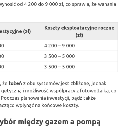
ynosić od 4 200 do 9 000 zł, co sprawia, że wahania
Koszty eksploatacyjne roczne
estycyjne (zł)
(zł)
00
4 200 – 9 000
00
3 500 – 5 000
00
3 500 – 5 000
, że
łożeń
z obu systemów jest zbliżone, jednak
getyczną i możliwość współpracy z fotowoltaiką, co
Podczas planowania inwestycji, bądź także
nacząco wpłynąć na końcowe koszty.
ybór między gazem a pompą