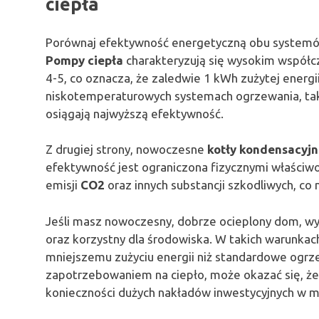
ciepła
Porównaj efektywność energetyczną obu systemó
Pompy ciepła
charakteryzują się wysokim współc
4-5, co oznacza, że zaledwie 1 kWh zużytej energi
niskotemperaturowych systemach ogrzewania, ta
osiągają najwyższą efektywność.
Z drugiej strony, nowoczesne
kotły kondensacyj
efektywność jest ograniczona fizycznymi właściwo
emisji
CO2
oraz innych substancji szkodliwych, c
Jeśli masz nowoczesny, dobrze ocieplony dom, w
oraz korzystny dla środowiska. W takich warunkac
mniejszemu zużyciu energii niż standardowe ogr
zapotrzebowaniem na ciepło, może okazać się, że
konieczności dużych nakładów inwestycyjnych w m