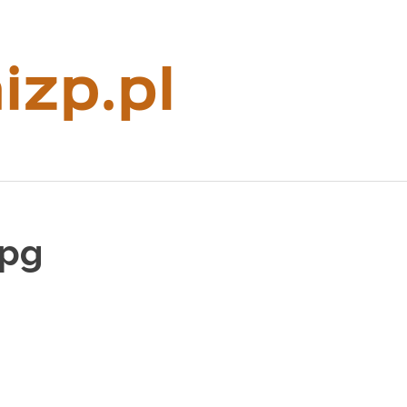
Rzeczoznaw
majątkowy
jpg