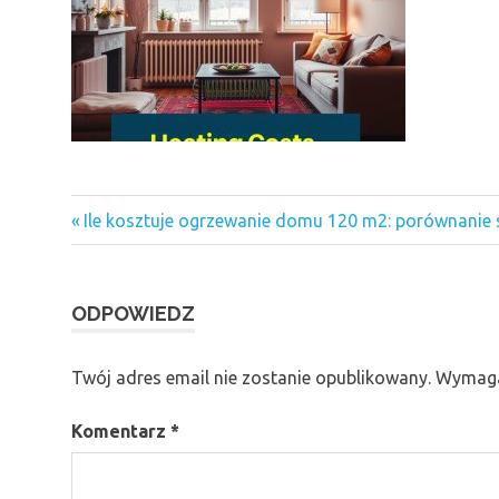
Previous
Nawigacja
Ile kosztuje ogrzewanie domu 120 m2: porównanie 
Post:
wpisu
ODPOWIEDZ
Twój adres email nie zostanie opublikowany.
Wymaga
Komentarz
*