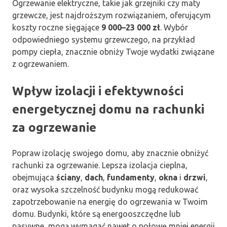
Ogrzewanie elektryczne, takie jak grzejniki czy maty
grzewcze, jest najdroższym rozwiązaniem, oferującym
koszty roczne sięgające
9 000–23 000 zł
. Wybór
odpowiedniego systemu grzewczego, na przykład
pompy ciepła, znacznie obniży Twoje wydatki związane
z ogrzewaniem.
Wpływ izolacji i efektywności
energetycznej domu na rachunki
za ogrzewanie
Popraw izolację swojego domu, aby znacznie obniżyć
rachunki za ogrzewanie. Lepsza izolacja cieplna,
obejmująca
ściany
,
dach
,
fundamenty
,
okna
i
drzwi
,
oraz wysoka szczelność budynku mogą redukować
zapotrzebowanie na energię do ogrzewania w Twoim
domu. Budynki, które są energooszczędne lub
pasywne, mogą wymagać nawet o połowę mniej energii