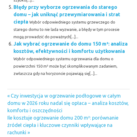
Błędy przy wyborze ogrzewania do starego
domu – jak uniknąć przewymiarowania i strat
ciepła
Wybór odpowiedniego systemu grzewczego do
starego domu to nie lada wyzwanie, a błędy w tym procesie
mogą prowadzić do poważnych[...]...
Jak wybrać ogrzewanie do domu 150 m²: analiza
kosztów, efektywności i komfortu użytkowania
Wybór odpowiedniego systemu ogrzewania dla domu o
powierzchni 150 m² może być skomplikowanym zadaniem,
zwłaszcza gdy na horyzoncie pojawiają się[...]...
Previous
Nawigacja
Czy inwestycja w ogrzewanie podłogowe w całym
Post:
domu w 2026 roku nadal się opłaca – analiza kosztów,
wpisu
komfortu i oszczędności
Next
Ile kosztuje ogrzewanie domu 200 m²: porównanie
Post:
źródeł ciepła i kluczowe czynniki wpływające na
rachunki