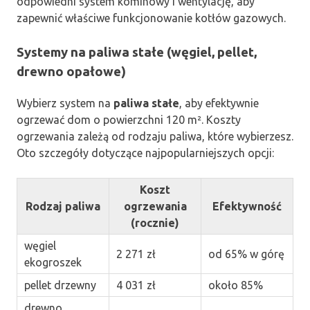
odpowiedni system kominowy i wentylację, aby
zapewnić właściwe funkcjonowanie kotłów gazowych.
Systemy na paliwa stałe (węgiel, pellet,
drewno opałowe)
Wybierz system na
paliwa stałe
, aby efektywnie
ogrzewać dom o powierzchni 120 m². Koszty
ogrzewania zależą od rodzaju paliwa, które wybierzesz.
Oto szczegóły dotyczące najpopularniejszych opcji:
Koszt
Rodzaj paliwa
ogrzewania
Efektywność
(rocznie)
węgiel
2 271 zł
od 65% w górę
ekogroszek
pellet drzewny
4 031 zł
około 85%
drewno