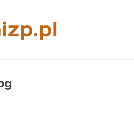
Rzeczoznaw
majątkowy
pg