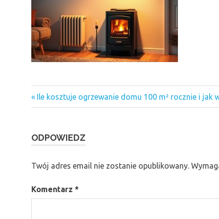
Previous
Nawigacja
Ile kosztuje ogrzewanie domu 100 m² rocznie i jak 
Post:
wpisu
ODPOWIEDZ
Twój adres email nie zostanie opublikowany.
Wymaga
Komentarz
*