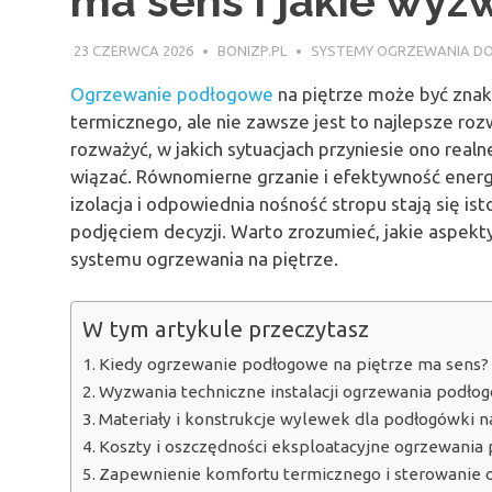
ma sens i jakie wyz
23 CZERWCA 2026
BONIZP.PL
SYSTEMY OGRZEWANIA D
Ogrzewanie podłogowe
na piętrze może być zna
termicznego, ale nie zawsze jest to najlepsze rozw
rozważyć, w jakich sytuacjach przyniesie ono real
wiązać. Równomierne grzanie i efektywność ener
izolacja i odpowiednia nośność stropu stają się i
podjęciem decyzji. Warto zrozumieć, jakie aspekt
systemu ogrzewania na piętrze.
W tym artykule przeczytasz
Kiedy ogrzewanie podłogowe na piętrze ma sens?
Wyzwania techniczne instalacji ogrzewania podło
Materiały i konstrukcje wylewek dla podłogówki n
Koszty i oszczędności eksploatacyjne ogrzewania
Zapewnienie komfortu termicznego i sterowanie 