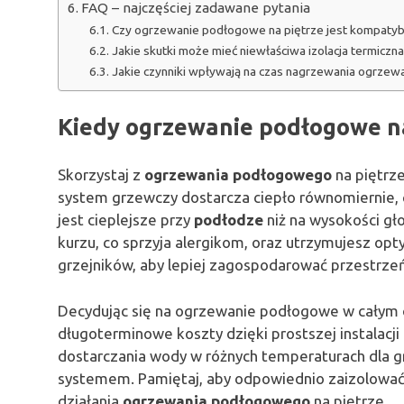
FAQ – najczęściej zadawane pytania
Czy ogrzewanie podłogowe na piętrze jest kompatybi
Jakie skutki może mieć niewłaściwa izolacja termiczna
Jakie czynniki wpływają na czas nagrzewania ogrzew
Kiedy ogrzewanie podłogowe na
Skorzystaj z
ogrzewania podłogowego
na piętrz
system grzewczy dostarcza ciepło równomiernie,
jest cieplejsze przy
podłodze
niż na wysokości gł
kurzu, co sprzyja alergikom, oraz utrzymujesz opt
grzejników, aby lepiej zagospodarować przestrzeń 
Decydując się na ogrzewanie podłogowe w całym d
długoterminowe koszty dzięki prostszej instalacji
dostarczania wody w różnych temperaturach dla g
systemem. Pamiętaj, aby odpowiednio zaizolować
działania
ogrzewania podłogowego
na piętrze.