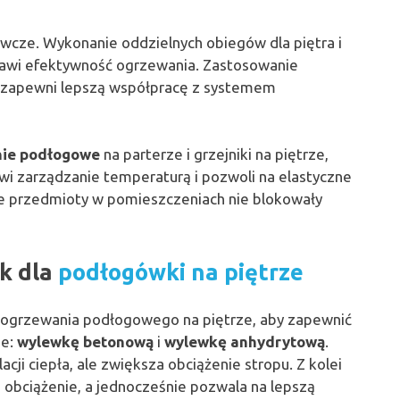
cze. Wykonanie oddzielnych obiegów dla piętra i
rawi efektywność ogrzewania. Zastosowanie
, zapewni lepszą współpracę z systemem
ie podłogowe
na parterze i grzejniki na piętrze,
twi zarządzanie temperaturą i pozwoli na elastyczne
ne przedmioty w pomieszczeniach nie blokowały
ek dla
podłogówki na piętrze
ogrzewania podłogowego na piętrze, aby zapewnić
je:
wylewkę betonową
i
wylewkę anhydrytową
.
ji ciepła, ale zwiększa obciążenie stropu. Z kolei
o obciążenie, a jednocześnie pozwala na lepszą