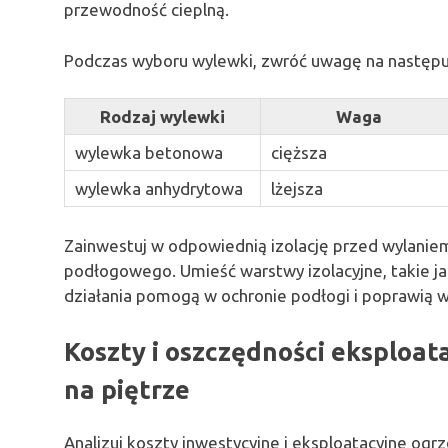
przewodność cieplną.
Podczas wyboru wylewki, zwróć uwagę na następu
Rodzaj wylewki
Waga
wylewka betonowa
cięższa
wylewka anhydrytowa
lżejsza
Zainwestuj w odpowiednią izolację przed wylanie
podłogowego. Umieść warstwy izolacyjne, takie jak
działania pomogą w ochronie podłogi i poprawią
Koszty i oszczędności eksploa
na piętrze
Analizuj koszty inwestycyjne i eksploatacyjne ogr