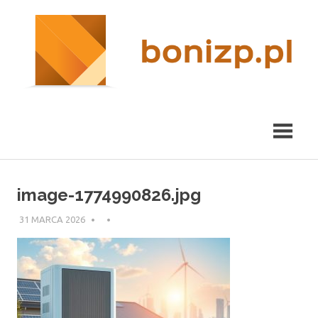
Przeskocz
nieruchomości
R
do
Kraków
treści
m
image-1774990826.jpg
31 MARCA 2026