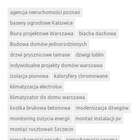
agencja nieruchomości poznań
baseny ogrodowe Katowice
Biura projektowe Warszawa
blacha dachowa
Budowa domów jednorodzinnych
drzwi prysznicowe łamane
dźwigi lublin
indywidualne projekty domów warszawa
izolacja pionowa
kaloryfery chromowane
klimatyzacja electrolux
klimatyzator do domu warszawa
kostka brukowa betonowa
modernizacja dźwigów
monitoring zużycia energii
montaż instalacji pv
montaż rusztowań Szczecin
nieruchomości porady
nieruchomości wycena