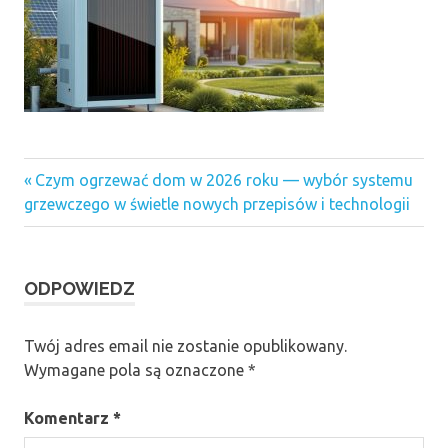
Previous
Nawigacja
Czym ogrzewać dom w 2026 roku — wybór systemu
Post:
grzewczego w świetle nowych przepisów i technologii
wpisu
ODPOWIEDZ
Twój adres email nie zostanie opublikowany.
Wymagane pola są oznaczone
*
Komentarz
*