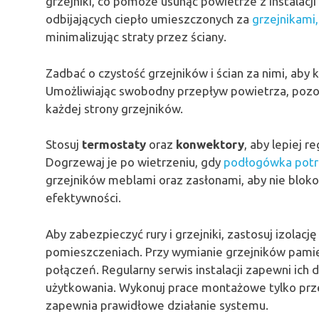
grzejniki, co pomoże usunąć powietrze z instalacj
odbijających ciepło umieszczonych za
grzejnikami,
minimalizując straty przez ściany.
Zadbać o czystość grzejników i ścian za nimi, aby
Umożliwiając swobodny przepływ powietrza, pozo
każdej strony grzejników.
Stosuj
termostaty
oraz
konwektory
, aby lepiej 
Dogrzewaj je po wietrzeniu, gdy
podłogówka potrz
grzejników meblami oraz zasłonami, aby nie blokowa
efektywności.
Aby zabezpieczyć rury i grzejniki, zastosuj izolac
pomieszczeniach. Przy wymianie grzejników pamięt
połączeń. Regularny serwis instalacji zapewni ic
użytkowania. Wykonuj prace montażowe tylko prze
zapewnia prawidłowe działanie systemu.