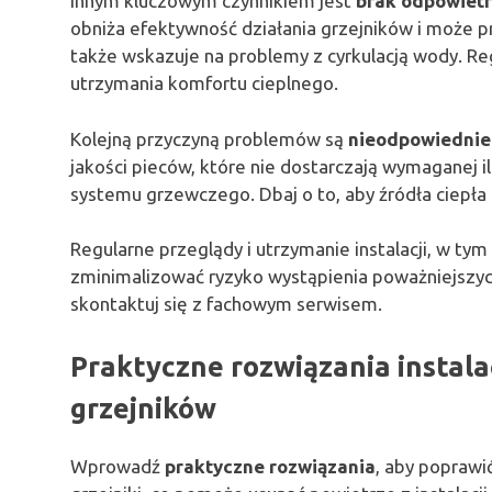
Innym kluczowym czynnikiem jest
brak odpowietr
obniża efektywność działania grzejników i może pro
także wskazuje na problemy z cyrkulacją wody. Re
utrzymania komfortu cieplnego.
Kolejną przyczyną problemów są
nieodpowiednie 
jakości pieców, które nie dostarczają wymaganej i
systemu grzewczego. Dbaj o to, aby źródła ciepł
Regularne przeglądy i utrzymanie instalacji, w ty
zminimalizować ryzyko wystąpienia poważniejszy
skontaktuj się z fachowym serwisem.
Praktyczne rozwiązania instala
grzejników
Wprowadź
praktyczne rozwiązania
, aby poprawi