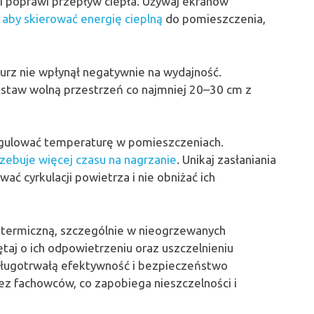
i i poprawi przepływ ciepła. Używaj ekranów
 aby skierować energię cieplną
do pomieszczenia,
 kurz nie wpłynął negatywnie na wydajność.
staw wolną przestrzeń co najmniej 20–30 cm z
regulować temperaturę w pomieszczeniach.
ebuje więcej czasu na nagrzanie
. Unikaj zasłaniania
ć cyrkulacji powietrza i nie obniżać ich
ję termiczną, szczególnie w nieogrzewanych
aj o ich odpowietrzeniu oraz uszczelnieniu
h długotrwałą efektywność i bezpieczeństwo
z fachowców, co zapobiega nieszczelności i