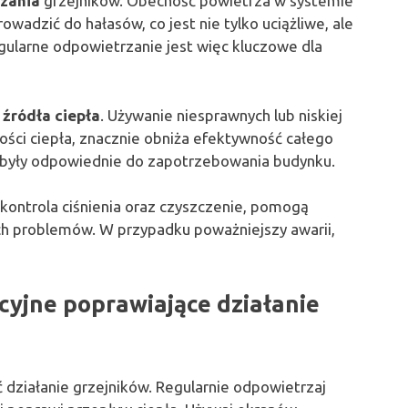
zania
grzejników. Obecność powietrza w systemie
wadzić do hałasów, co jest nie tylko uciążliwe, ale
gularne odpowietrzanie jest więc kluczowe dla
źródła ciepła
. Używanie niesprawnych lub niskiej
lości ciepła, znacznie obniża efektywność całego
a były odpowiednie do zapotrzebowania budynku.
m kontrola ciśnienia oraz czyszczenie, pomogą
ch problemów. W przypadku poważniejszy awarii,
cyjne poprawiające działanie
ć działanie grzejników. Regularnie odpowietrzaj