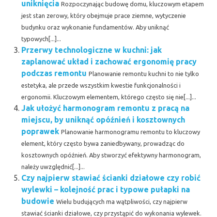
uniknięcia
Rozpoczynając budowę domu, kluczowym etapem
jest stan zerowy, który obejmuje prace ziemne, wytyczenie
budynku oraz wykonanie fundamentów. Aby uniknąć
typowych[...]...
Przerwy technologiczne w kuchni: jak
zaplanować układ i zachować ergonomię pracy
podczas remontu
Planowanie remontu kuchni to nie tylko
estetyka, ale przede wszystkim kwestie funkcjonalności i
ergonomii. Kluczowym elementem, którego często się nie[...]...
Jak ułożyć harmonogram remontu z pracą na
miejscu, by uniknąć opóźnień i kosztownych
poprawek
Planowanie harmonogramu remontu to kluczowy
element, który często bywa zaniedbywany, prowadząc do
kosztownych opóźnień. Aby stworzyć efektywny harmonogram,
należy uwzględnić[...]...
Czy najpierw stawiać ścianki działowe czy robić
wylewki – kolejność prac i typowe pułapki na
budowie
Wielu budujących ma wątpliwości, czy najpierw
stawiać ścianki działowe, czy przystąpić do wykonania wylewek.