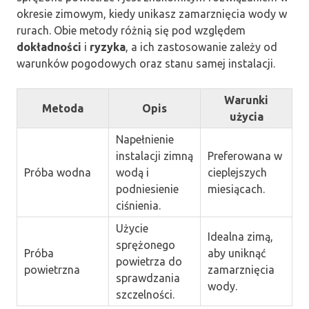
okresie zimowym, kiedy unikasz zamarznięcia wody w
rurach. Obie metody różnią się pod względem
dokładności
i
ryzyka
, a ich zastosowanie zależy od
warunków pogodowych oraz stanu samej instalacji.
Warunki
Metoda
Opis
użycia
Napełnienie
instalacji zimną
Preferowana w
Próba wodna
wodą i
cieplejszych
podniesienie
miesiącach.
ciśnienia.
Użycie
Idealna zimą,
sprężonego
Próba
aby uniknąć
powietrza do
powietrzna
zamarznięcia
sprawdzania
wody.
szczelności.