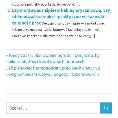
Kluczowe jest, aby ścianki działowe były[...]...
Czy montować najpierw kabinę prysznicową, czy
silikonować łazienkę – praktyczne wskazówki i
kolejność prac
Decyzja o tym, czy najpierw zamontować
kabinę prysznicową, czy silikonować łazienkę, może mieć
kluczowe znaczenie dla trwałości i szczelności całej[...]...
Previous
Nawigacja
Kiedy zacząć planowanie ogrodu i podjazdu, by
Post:
uniknąć błędów i kosztownych poprawek
wpisu
Next
Jak planować harmonogram prac budowlanych z
Post:
uwzględnieniem wpływu pogody i sezonowości