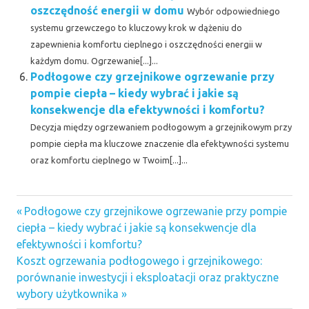
oszczędność energii w domu
Wybór odpowiedniego
systemu grzewczego to kluczowy krok w dążeniu do
zapewnienia komfortu cieplnego i oszczędności energii w
każdym domu. Ogrzewanie[...]...
Podłogowe czy grzejnikowe ogrzewanie przy
pompie ciepła – kiedy wybrać i jakie są
konsekwencje dla efektywności i komfortu?
Decyzja między ogrzewaniem podłogowym a grzejnikowym przy
pompie ciepła ma kluczowe znaczenie dla efektywności systemu
oraz komfortu cieplnego w Twoim[...]...
Previous
Nawigacja
Podłogowe czy grzejnikowe ogrzewanie przy pompie
Post:
ciepła – kiedy wybrać i jakie są konsekwencje dla
wpisu
efektywności i komfortu?
Next
Koszt ogrzewania podłogowego i grzejnikowego:
Post:
porównanie inwestycji i eksploatacji oraz praktyczne
wybory użytkownika