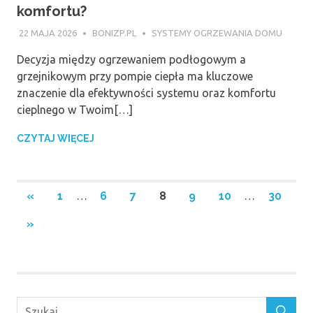
komfortu?
22 MAJA 2026
BONIZP.PL
SYSTEMY OGRZEWANIA DOMU
Decyzja między ogrzewaniem podłogowym a
grzejnikowym przy pompie ciepła ma kluczowe
znaczenie dla efektywności systemu oraz komfortu
cieplnego w Twoim[…]
CZYTAJ WIĘCEJ
Stronicowanie
PREVIOUS
«
1
…
6
7
8
9
10
…
30
POSTS
wpisów
NEXT
»
POSTS