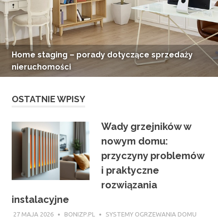
Operat szacunkowy szkolenie – wycena
nieruchomości cennik szkolenia we Wrocławiu
OSTATNIE WPISY
Wady grzejników w
nowym domu:
przyczyny problemów
i praktyczne
rozwiązania
instalacyjne
27 MAJA 2026
BONIZP.PL
SYSTEMY OGRZEWANIA DOMU