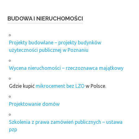
Kompleksowa
budowa
domów
BUDOWA I NIERUCHOMOŚCI
Trójmiasto
kostka
brukowa
Projekty budowlane – projekty budynków
betonowa
użyteczności publicznej w Poznaniu
kosze
gabionowe
zgrzewane
Wycena nieruchomości – rzeczoznawca majątkowy
mieszkania
od
Gdzie kupić
mikrocement bez LZO
w Polsce.
dewelopera
poznań
Projektowanie domów
panele
fotowoltaiczne
płytki
Szkolenia z prawa zamówień publicznych – ustawa
ze
pzp
starej