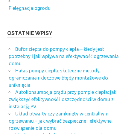
cegły
Pielęgnacja ogrodu
producent
basenów
remonty
OSTATNIE WPISY
łazienek
Warszawa
remonty
Bufor ciepła do pompy ciepła – kiedy jest
warszawa
potrzebny i jak wpływa na efektywność ogrzewania
Warszawa
domu
-
Hałas pompy ciepła: skuteczne metody
układanie
ograniczania i kluczowe błędy montażowe do
kostki
uniknięcia
wiercenie
Autokonsumpcja prądu przy pompie ciepła: jak
betonu
zwiększyć efektywność i oszczędności w domu z
instalacją PV
Układ otwarty czy zamknięty w centralnym
ogrzewaniu – jak wybrać bezpieczne i efektywne
rozwiązanie dla domu