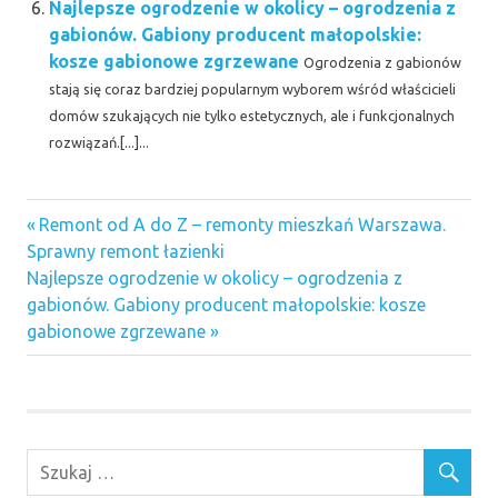
Najlepsze ogrodzenie w okolicy – ogrodzenia z
gabionów. Gabiony producent małopolskie:
kosze gabionowe zgrzewane
Ogrodzenia z gabionów
stają się coraz bardziej popularnym wyborem wśród właścicieli
domów szukających nie tylko estetycznych, ale i funkcjonalnych
rozwiązań.[...]...
baseny
Previous
Nawigacja
Remont od A do Z – remonty mieszkań Warszawa.
ogrodowe
Post:
Sprawny remont łazienki
Katowice
wpisu
Next
Najlepsze ogrodzenie w okolicy – ogrodzenia z
beton
Post:
gabionów. Gabiony producent małopolskie: kosze
architektoniczny
gabionowe zgrzewane
salon
cięcie
betonu
domy
drewniane
jednorodzinne