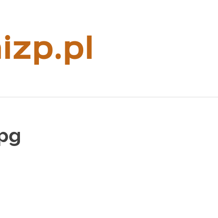
Rzeczoznaw
majątkowy
jpg