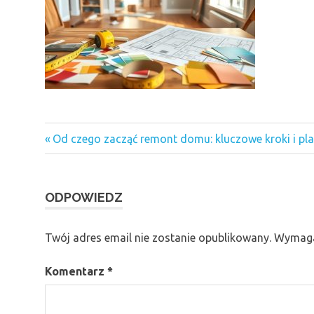
Previous
Nawigacja
Od czego zacząć remont domu: kluczowe kroki i pl
Post:
wpisu
ODPOWIEDZ
Twój adres email nie zostanie opublikowany.
Wymaga
Komentarz
*