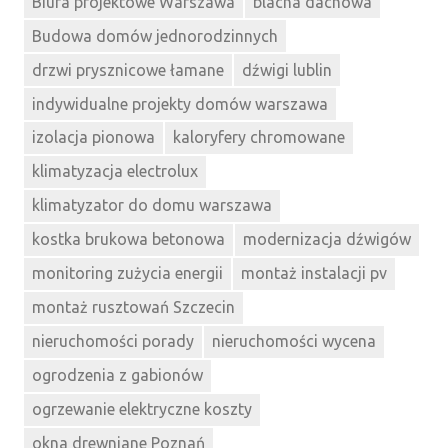
Biura projektowe Warszawa
blacha dachowa
Budowa domów jednorodzinnych
drzwi prysznicowe łamane
dźwigi lublin
indywidualne projekty domów warszawa
izolacja pionowa
kaloryfery chromowane
klimatyzacja electrolux
klimatyzator do domu warszawa
kostka brukowa betonowa
modernizacja dźwigów
monitoring zużycia energii
montaż instalacji pv
montaż rusztowań Szczecin
nieruchomości porady
nieruchomości wycena
ogrodzenia z gabionów
ogrzewanie elektryczne koszty
okna drewniane Poznań