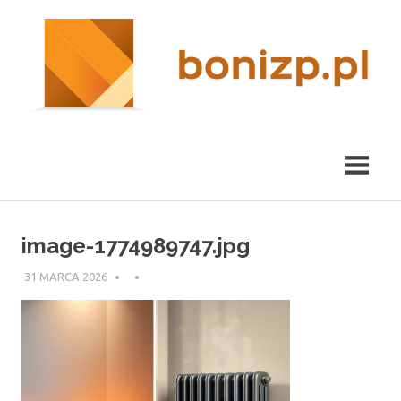
Przeskocz
nieruchomości
R
do
Kraków
treści
m
image-1774989747.jpg
31 MARCA 2026