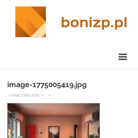
Przeskocz
nieruchomości
R
do
Kraków
treści
m
image-1775005419.jpg
1 KWIETNIA 2026