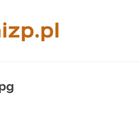
Rzeczoznaw
majątkowy
jpg