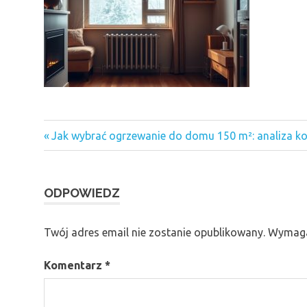
Previous
Nawigacja
Jak wybrać ogrzewanie do domu 150 m²: analiza ko
Post:
wpisu
ODPOWIEDZ
Twój adres email nie zostanie opublikowany.
Wymaga
Komentarz
*