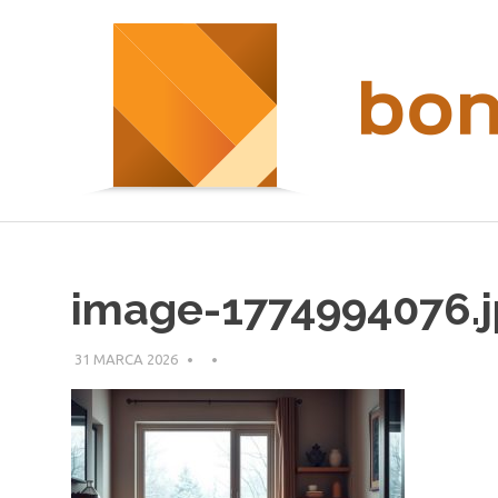
Przeskocz
nieruchomości
do
Kraków
treści
image-1774994076.
31 MARCA 2026