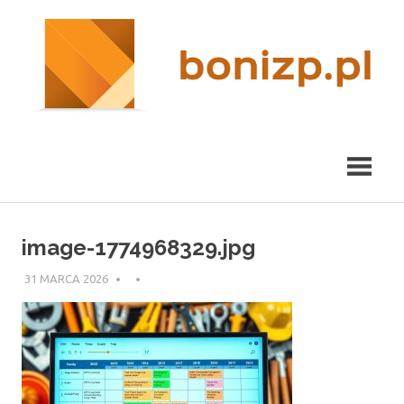
Przeskocz
nieruchomości
R
do
Kraków
treści
m
image-1774968329.jpg
31 MARCA 2026