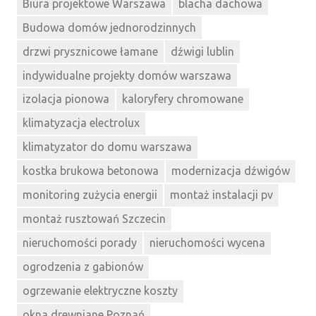
Biura projektowe Warszawa
blacha dachowa
Budowa domów jednorodzinnych
drzwi prysznicowe łamane
dźwigi lublin
indywidualne projekty domów warszawa
izolacja pionowa
kaloryfery chromowane
klimatyzacja electrolux
klimatyzator do domu warszawa
kostka brukowa betonowa
modernizacja dźwigów
monitoring zużycia energii
montaż instalacji pv
montaż rusztowań Szczecin
nieruchomości porady
nieruchomości wycena
ogrodzenia z gabionów
ogrzewanie elektryczne koszty
okna drewniane Poznań