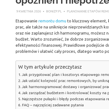
opóźnień i niepotr
9 KWIETNIA 2026
BONIZP.PL
PLANOWANIE ETAPÓW REM
Etapowanie
remontu domu
to kluczowy element, 
prac, ale także na uniknięcie nieprzewidzianych kos
oraz nie zaplanujesz ich harmonogramu, możesz n
budżet. Warto zrozumieć, że dobrze zorganizowany
efektywności finansowej. Prawidłowe podejście 
problemów i ułatwić cały proces, dlatego warto p
W tym artykule przeczytasz
Jak przygotować plan i kosztorys etapowego re
Jak ustalić kolejność prac remontowych, by unik
Jak harmonogramować dostawy i organizować pra
Jak zarządzać budżetem i kontrolować koszty na
Najczęstsze pułapki i błędy podczas etapowania
FAQ – najczęściej zadawane pytania