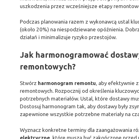
uszkodzenia przez wcześniejsze etapy remontow
Podczas planowania razem z wykonawcą ustal klu
(około 20%) na niespodziewane opóźnienia. Dobr
działań i minimalizuje ryzyko przestojów.
Jak harmonogramować dostawy 
remontowych?
Stwórz
harmonogram remontu
, aby efektywnie 
remontowych. Rozpocznij od określenia kluczowyc
potrzebnych materiałów. Ustal, które dostawy mu
Dostosuj harmonogram tak, aby dostawy były zsync
zapewnione wszystkie potrzebne materiały na cza
Wyznacz konkretne terminy dla zaangażowania różny
elektryczne
, które muszą być zakończone przed 