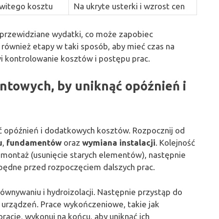
witego kosztu
Na ukryte usterki i wzrost cen
eprzewidziane wydatki, co może zapobiec
również etapy w taki sposób, aby mieć czas na
i kontrolowanie kosztów i postępu prac.
ontowych, by uniknąć opóźnień i
ąć opóźnień i dodatkowych kosztów. Rozpocznij od
u
,
fundamentów
oraz
wymiana instalacji
. Kolejność
emontaż (usunięcie starych elementów), następnie
będne przed rozpoczęciem dalszych prac.
równywaniu i hydroizolacji. Następnie przystąp do
i urządzeń. Prace wykończeniowe, takie jak
acje, wykonuj na końcu, aby uniknąć ich