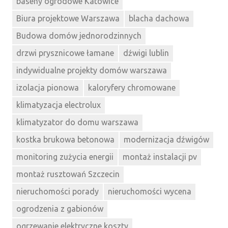
baseny ogrodowe Katowice
Biura projektowe Warszawa
blacha dachowa
Budowa domów jednorodzinnych
drzwi prysznicowe łamane
dźwigi lublin
indywidualne projekty domów warszawa
izolacja pionowa
kaloryfery chromowane
klimatyzacja electrolux
klimatyzator do domu warszawa
kostka brukowa betonowa
modernizacja dźwigów
monitoring zużycia energii
montaż instalacji pv
montaż rusztowań Szczecin
nieruchomości porady
nieruchomości wycena
ogrodzenia z gabionów
ogrzewanie elektryczne koszty