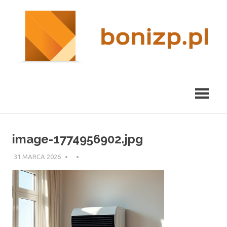
Przeskocz
nieruchomości
R
do
Kraków
treści
m
image-1774956902.jpg
31 MARCA 2026