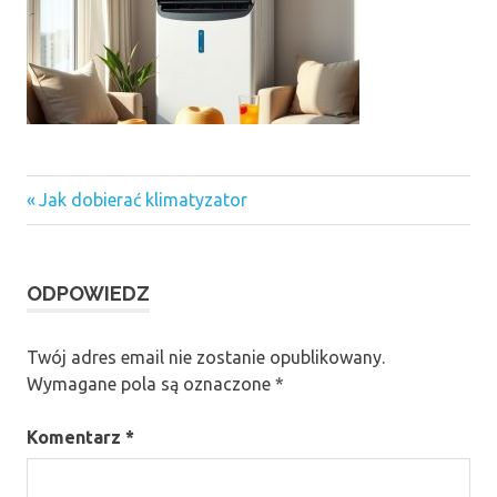
Previous
Nawigacja
Jak dobierać klimatyzator
Post:
wpisu
ODPOWIEDZ
Twój adres email nie zostanie opublikowany.
Wymagane pola są oznaczone
*
Komentarz
*