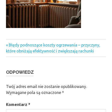
Previous
Nawigacja
Błędy podnoszące koszty ogrzewania – przyczyny,
Post:
które obniżają efektywność i zwiększają rachunki
wpisu
ODPOWIEDZ
Twój adres email nie zostanie opublikowany.
Wymagane pola są oznaczone
*
Komentarz
*