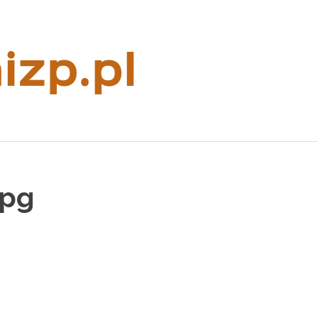
Rzeczoznaw
majątkowy
jpg