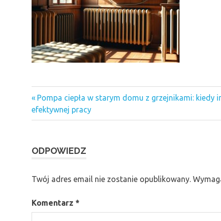
Previous
Nawigacja
Pompa ciepła w starym domu z grzejnikami: kiedy i
Post:
efektywnej pracy
wpisu
ODPOWIEDZ
Twój adres email nie zostanie opublikowany.
Wymaga
Komentarz
*