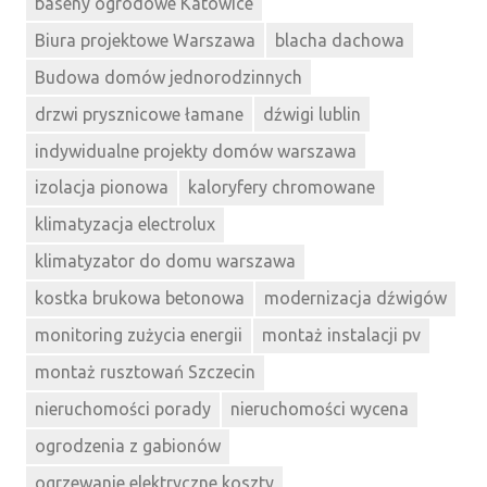
baseny ogrodowe Katowice
Biura projektowe Warszawa
blacha dachowa
Budowa domów jednorodzinnych
drzwi prysznicowe łamane
dźwigi lublin
indywidualne projekty domów warszawa
izolacja pionowa
kaloryfery chromowane
klimatyzacja electrolux
klimatyzator do domu warszawa
kostka brukowa betonowa
modernizacja dźwigów
monitoring zużycia energii
montaż instalacji pv
montaż rusztowań Szczecin
nieruchomości porady
nieruchomości wycena
ogrodzenia z gabionów
ogrzewanie elektryczne koszty