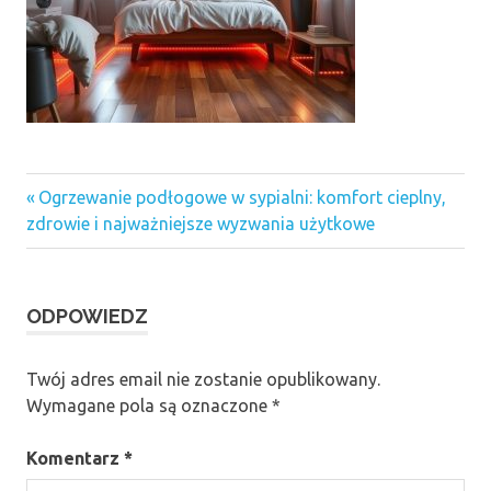
Previous
Nawigacja
Ogrzewanie podłogowe w sypialni: komfort cieplny,
Post:
zdrowie i najważniejsze wyzwania użytkowe
wpisu
ODPOWIEDZ
Twój adres email nie zostanie opublikowany.
Wymagane pola są oznaczone
*
Komentarz
*