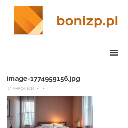
Przeskocz
nieruchomości
R
do
Kraków
treści
m
image-1774959156.jpg
31 MARCA 2026