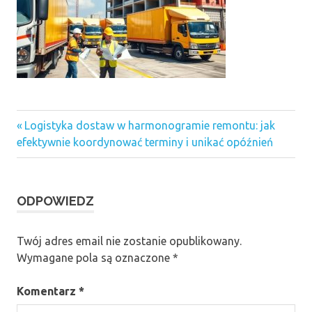
Previous
Nawigacja
Logistyka dostaw w harmonogramie remontu: jak
Post:
efektywnie koordynować terminy i unikać opóźnień
wpisu
ODPOWIEDZ
Twój adres email nie zostanie opublikowany.
Wymagane pola są oznaczone
*
Komentarz
*