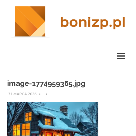
Przeskocz
nieruchomości
R
do
Kraków
treści
m
image-1774959365.jpg
31 MARCA 2026