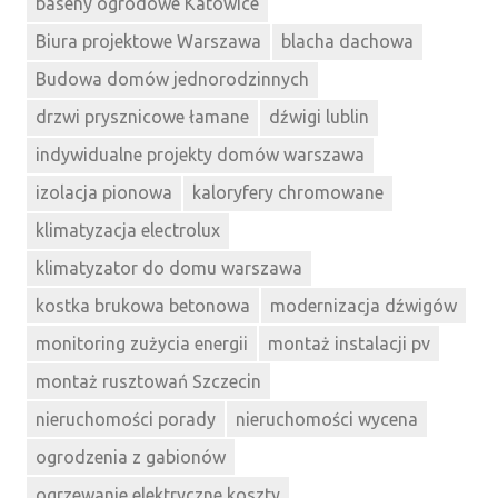
baseny ogrodowe Katowice
Biura projektowe Warszawa
blacha dachowa
Budowa domów jednorodzinnych
drzwi prysznicowe łamane
dźwigi lublin
indywidualne projekty domów warszawa
izolacja pionowa
kaloryfery chromowane
klimatyzacja electrolux
klimatyzator do domu warszawa
kostka brukowa betonowa
modernizacja dźwigów
monitoring zużycia energii
montaż instalacji pv
montaż rusztowań Szczecin
nieruchomości porady
nieruchomości wycena
ogrodzenia z gabionów
ogrzewanie elektryczne koszty