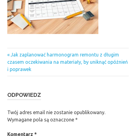
Previous
Nawigacja
Jak zaplanować harmonogram remontu z długim
Post:
czasem oczekiwania na materiały, by uniknąć opóźnień
wpisu
i poprawek
ODPOWIEDZ
Twój adres email nie zostanie opublikowany.
Wymagane pola są oznaczone
*
Komentarz
*