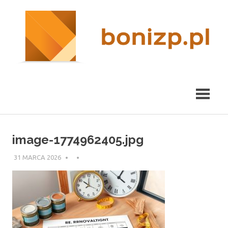
Przeskocz
nieruchomości
R
do
Kraków
treści
m
image-1774962405.jpg
31 MARCA 2026