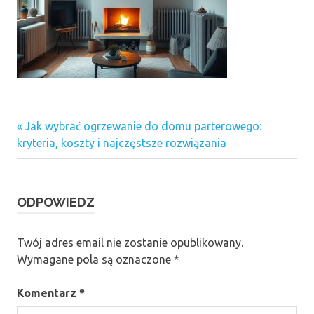
Previous
Nawigacja
Jak wybrać ogrzewanie do domu parterowego:
Post:
kryteria, koszty i najczęstsze rozwiązania
wpisu
ODPOWIEDZ
Twój adres email nie zostanie opublikowany.
Wymagane pola są oznaczone
*
Komentarz
*