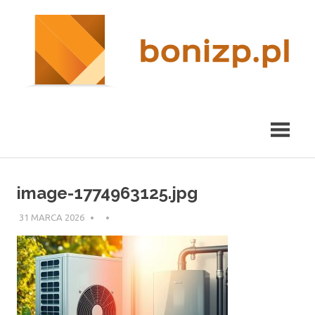
Przeskocz
nieruchomości
R
do
Kraków
treści
m
image-1774963125.jpg
31 MARCA 2026