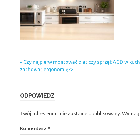
Previous
Nawigacja
Czy najpierw montować blat czy sprzęt AGD w kuch
Post:
zachować ergonomię?>
wpisu
ODPOWIEDZ
Twój adres email nie zostanie opublikowany.
Wymaga
Komentarz
*