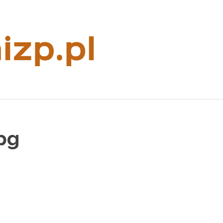
Rzeczoznaw
majątkowy
pg