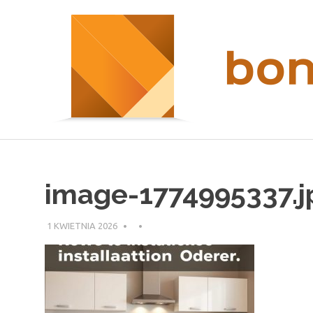
Przeskocz
nieruchomości
do
Kraków
treści
image-1774995337.j
1 KWIETNIA 2026