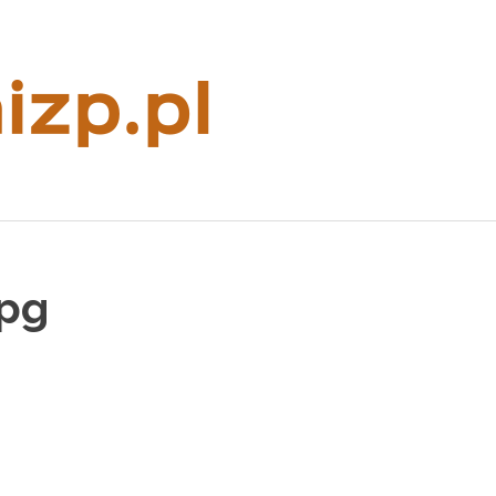
Rzeczoznaw
majątkowy
jpg