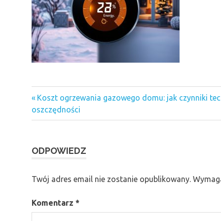
Previous
Nawigacja
Koszt ogrzewania gazowego domu: jak czynniki tech
Post:
oszczędności
wpisu
ODPOWIEDZ
Twój adres email nie zostanie opublikowany.
Wymaga
Komentarz
*